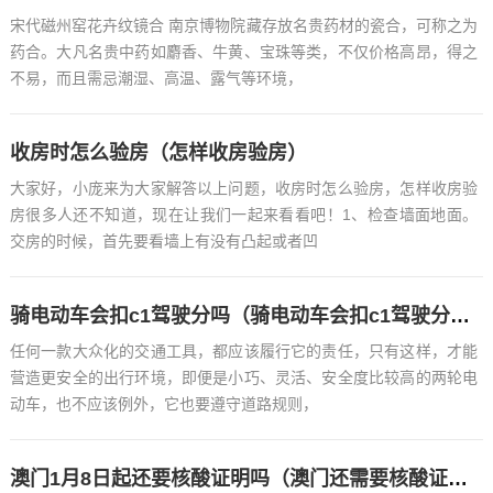
宋代磁州窑花卉纹镜合 南京博物院藏存放名贵药材的瓷合，可称之为
药合。大凡名贵中药如麝香、牛黄、宝珠等类，不仅价格高昂，得之
不易，而且需忌潮湿、高温、露气等环境，
收房时怎么验房（怎样收房验房）
大家好，小庞来为大家解答以上问题，收房时怎么验房，怎样收房验
房很多人还不知道，现在让我们一起来看看吧！1、检查墙面地面。
交房的时候，首先要看墙上有没有凸起或者凹
骑电动车会扣c1驾驶分吗（骑电动车会扣c1驾驶分吗郑州）
任何一款大众化的交通工具，都应该履行它的责任，只有这样，才能
营造更安全的出行环境，即便是小巧、灵活、安全度比较高的两轮电
动车，也不应该例外，它也要遵守道路规则，
澳门1月8日起还要核酸证明吗（澳门还需要核酸证明吗）