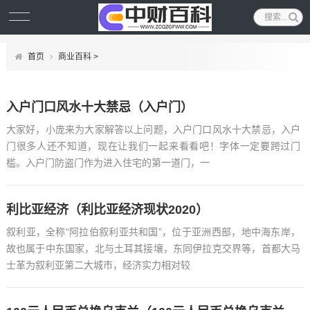
首页
商业百科
>
入户门口风水十大禁忌（入户门）
大家好，小庞来为大家解答以上问题，入户门口风水十大禁忌，入户
门很多人还不知道，现在让我们一起来看看吧！字体一定要跨过门
槛。入户门防盗门作为进入住宅的第一道门，一
利比亚经济（利比亚经济现状2020）
叙利亚，全称“阿拉伯叙利亚共和国”，位于亚洲西部，地中海东岸，
故也属于中东国家，北与土耳其接壤，东同伊拉克交界等，首都大马
士革为叙利亚第二大城市，经济实力相对较