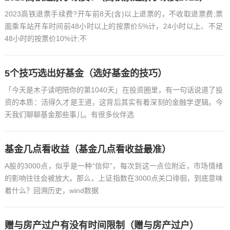
2023高铁退票手续费?开车前8天(含)以上退票的，不收取退票费;票
面乘车站开车时间前48小时以上的按票价5%计，24小时以上、不足
48小时的按票价10%计;不
5个技巧选出好基金（选好基金的技巧）
「今天是木子读吧陪你的第1040天」在投资圈里，有一句话说道了投
资的本质：活得久才是王道，这背后其实有着深刻的金融学逻辑。今
天我们聊聊基金那些事儿。有很多伙伴选
基金几点看收益（基金几点看收益最准）
A股的3000点，似乎是一种“信仰”，每次到这一点位附近，市场情绪
的影响往往会被放大。那么，上证指数在3000点关口徘徊，到底意味
着什么？回溯历史，wind数据
赠与房产过户有没有时间限制（赠与房产过户）