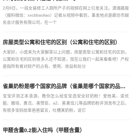
2月8日，一段女装修工人厕所产子的视频在网上引发关注。潇湘晨报
（报料微信：xxcbbaoliao）记者从视频中看到，事发地点是廊坊市越
名会计服务有限公司，在一个
房屋类型公寓和住宅的区别（公寓和住宅的区别）
大家好，小庞来为大家解答以上问题，房屋类型公寓和住宅的区别，
公寓和住宅的区别很多人还不知道，现在让我们一起来看看吧！产权
是指所有者对财产的占有、使用、收益和处分
雀巢奶粉是哪个国家的品牌（雀巢是哪个国家的品牌）
宝宝评测正本清源，教你怎么给宝宝选安全好奶粉！爱他美、诺优
能、雅培、惠氏、美赞臣、a2、美素佳儿等品牌奶粉评测发布之后，
有很多宝妈给笨爸爸留言，吐槽某奶粉，说它
甲醛含量0.2能入住吗（甲醛含量）