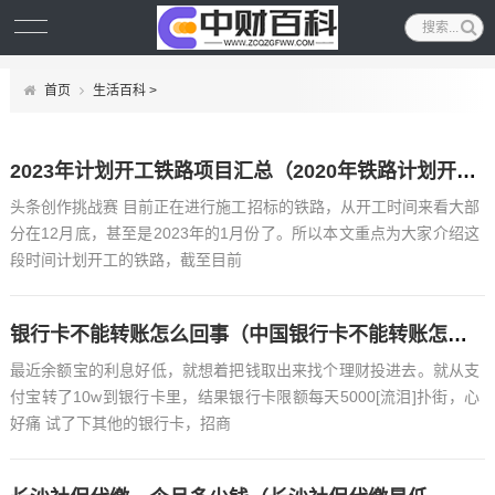
首页
生活百科
>
2023年计划开工铁路项目汇总（2020年铁路计划开工项目）
头条创作挑战赛 目前正在进行施工招标的铁路，从开工时间来看大部
分在12月底，甚至是2023年的1月份了。所以本文重点为大家介绍这
段时间计划开工的铁路，截至目前
银行卡不能转账怎么回事（中国银行卡不能转账怎么回事）
最近余额宝的利息好低，就想着把钱取出来找个理财投进去。就从支
付宝转了10w到银行卡里，结果银行卡限额每天5000[流泪]扑街，心
好痛 试了下其他的银行卡，招商