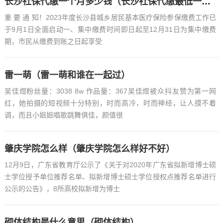
长沙社保代缴一个月多少钱（长沙社保代缴最低一个月多少钱）
重 要 通 知！2023年度长沙县城乡居民基本医疗保险参保缴费工作已
于9月1日全面启动一、集中缴费时间即日起至12月31日为集中缴费
期，市民从缴费到账之日起享受
雷一萌（雷一萌和谁在一起过）
吴佳煜粉丝量：3038 8w 作品量：367吴佳煜被众抖友赞为第一网
红，她拍摄的短视频十分特别，时而高冷，时而神经，让人摸不着
调，而且小姐姐唱歌跳舞俱佳，颜值很
肇庆学院怎么样（肇庆学院怎么样好不好）
12月9日，广东省教育厅公示了《关于对2020年广东省拟新增博士硕
士学位授予单位推荐名单、拟新增博士硕士学位授权点推荐名单进行
公示的公告》，8所高校拟新增为博士
砌体结构是什么意思（砌体结构）