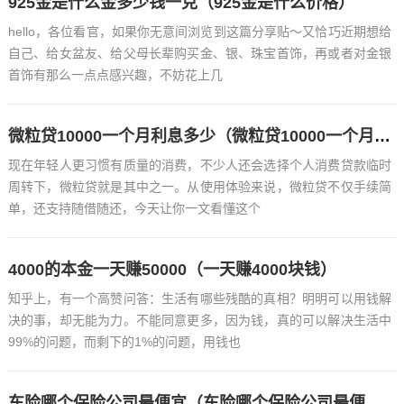
925金是什么金多少钱一克（925金是什么价格）
hello，各位看官，如果你无意间浏览到这篇分享贴～又恰巧近期想给
自己、给女盆友、给父母长辈购买金、银、珠宝首饰，再或者对金银
首饰有那么一点点感兴趣，不妨花上几
微粒贷10000一个月利息多少（微粒贷10000一个月利息多少钱）
现在年轻人更习惯有质量的消费，不少人还会选择个人消费贷款临时
周转下，微粒贷就是其中之一。从使用体验来说，微粒贷不仅手续简
单，还支持随借随还，今天让你一文看懂这个
4000的本金一天赚50000（一天赚4000块钱）
知乎上，有一个高赞问答：生活有哪些残酷的真相？明明可以用钱解
决的事，却无能为力。不能同意更多，因为钱，真的可以解决生活中
99%的问题，而剩下的1%的问题，用钱也
车险哪个保险公司最便宜（车险哪个保险公司最便宜的）