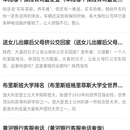
俗话说“买车容易，养车难”，但还有一难是，买车险难。相信开车的
你一定有这样的体会，车辆还没到续保的时候，各大保险公司早已是
各种电话轰炸推销了，让人烦恼不已。那么
送女儿出嫁后父母挤公交回家（送女儿出嫁后父母挤公交回家了）
陕西：大喜的日子让岳父母坐公交车回家？发布者：已道歉！一个人
的家庭地位，体现在方方面面，大喜的日子，让岳父母打公交车回
家，这事地道吗？这是事情的全貌吗？陕西宝鸡
布里斯班大学排名（布里斯班格里菲斯大学全世界排名）
澳大利亚昆士兰大学简称昆大，始建于1910年的世界百强名校，世界
顶尖的高等科研学府之一。昆大是昆士兰州的第一所综合型大学，也
是澳大利亚最大最有声望的大学之一，同
黄河银行客服电话（黄河银行客服电话查询）