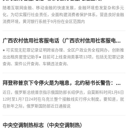
随着互联网金融、移动金融的快速发展，金融环境愈发复杂和多元
化，为切实履行社会责任，全面构建消费者保护体系，营造良好金融
消费环境，黄河银行系统于9月份在全区范围内
广西农村信用社客服电话（广西农村信用社客服电话多少）
● 可实现无犯罪记录证明跨省办理、全区户政业务全程网办，创新推
出出租房屋登记助手● 目前可上线查询类事项13项，包括无犯罪记录
查询、案件公开查询、车辆违法查询、
拜登称普京下令停火是为喘息，北约秘书长警告：低估俄罗斯极危险
近日，俄罗斯总统普京指示俄国防部长绍伊古，自莫斯科时间1月6日
12时至1月7日24时在乌克兰整个接触线实行停火制度。要知道，就
在新年之际，俄罗斯国防部近日通报说
中央空调制热标志（中央空调制热）