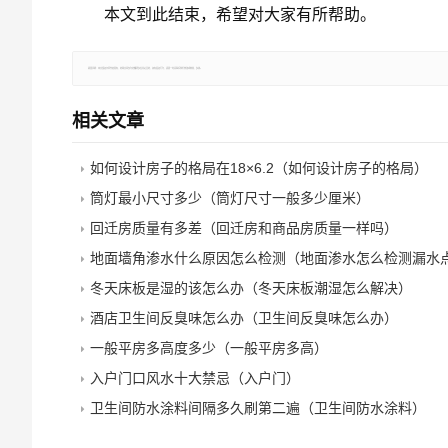
本文到此结束，希望对大家有所帮助。
郑重声明：本文版权归原作者所有，转载文章仅为传播更多信息之目的，如有侵权行为，请第一时间联系我们修改或删除，多谢。
相关文章
如何设计房子的格局在18×6.2（如何设计房子的格局）
筒灯最小尺寸多少（筒灯尺寸一般多少厘米）
回迁房质量有多差（回迁房和商品房质量一样吗）
地面墙角渗水什么原因怎么检测（地面渗水怎么检测漏水
冬天床板是湿的该怎么办（冬天床板潮湿怎么解决）
酒店卫生间反臭味怎么办（卫生间反臭味怎么办）
一般平房多高度多少（一般平房多高）
入户门口风水十大禁忌（入户门）
卫生间防水涂料间隔多久刷第二遍（卫生间防水涂料）