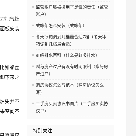
监管账户钱被挪用了是谁的责任（监管
账户）
刀把气灶
蚊帐架怎么安装（蚊帐架）
把面板安装
冬天冰箱调到几档最合适7档（冬天冰
箱调到几档最合适）
虹吸排水百科（什么是虹吸排水）
赠与房产过户有没有时间限制（赠与房
比如螺丝
产过户）
卸下来之
购房协议怎么写范本（购房协议怎么
写）
炉头并不
二手房买卖协议书图片（二手房买卖协
议书）
果空间不
特别关注
是喷嘴尺