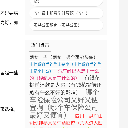
贷）
还是要结
五年级上册数学计算题（五年）
筒灯，如
英特公寓租房（英特公寓）
热门点击
两女一男（两女一男全家福头像）
中植系背后的靠山是李（中植系背后的靠
汽车经纪人是干什么
山是李什么）
者是一些
有钱花
的（经纪人是干什么的）
提前还款是大忌（有钱花提前还
哪个
款有什么不好的影响）
车险保险公司又好又便
宜啊（哪个车保险公司
来选择，
最好又便宜）
四川一悬崖山
洞现神秘人员生活痕迹（八人进入四