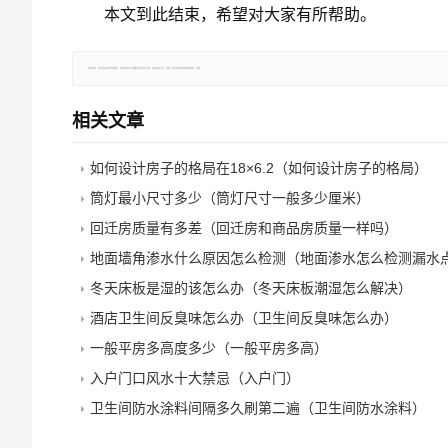
本文到此结束，希望对大家有所帮助。
郑重声明：本文版权归原作者所有，转载文章仅为传播更多信息之目的，如有侵权行为，请第一时间联系我们修改或删除，多谢。
相关文章
如何设计房子的格局在18×6.2（如何设计房子的格局）
筒灯最小尺寸多少（筒灯尺寸一般多少厘米）
回迁房质量有多差（回迁房和商品房质量一样吗）
地面墙角渗水什么原因怎么检测（地面渗水怎么检测漏水
冬天床板是湿的该怎么办（冬天床板潮湿怎么解决）
酒店卫生间反臭味怎么办（卫生间反臭味怎么办）
一般平房多高度多少（一般平房多高）
入户门口风水十大禁忌（入户门）
卫生间防水涂料间隔多久刷第二遍（卫生间防水涂料）