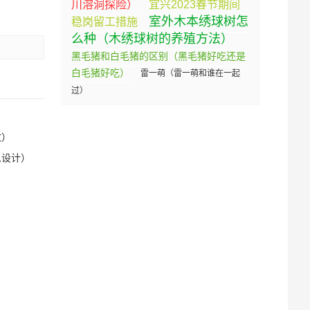
川溶洞探险）
宜兴2023春节期间
室外木本绣球树怎
稳岗留工措施
么种（木绣球树的养殖方法）
黑毛猪和白毛猪的区别（黑毛猪好吃还是
白毛猪好吃）
雷一萌（雷一萌和谁在一起
过）
改）
么设计）
）