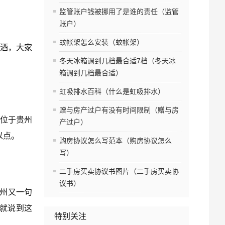
监管账户钱被挪用了是谁的责任（监管
账户）
蚊帐架怎么安装（蚊帐架）
酒，大家
冬天冰箱调到几档最合适7档（冬天冰
箱调到几档最合适）
虹吸排水百科（什么是虹吸排水）
赠与房产过户有没有时间限制（赠与房
位于贵州
产过户）
以点。
购房协议怎么写范本（购房协议怎么
写）
二手房买卖协议书图片（二手房买卖协
议书）
贵州又一句
天就说到这
特别关注