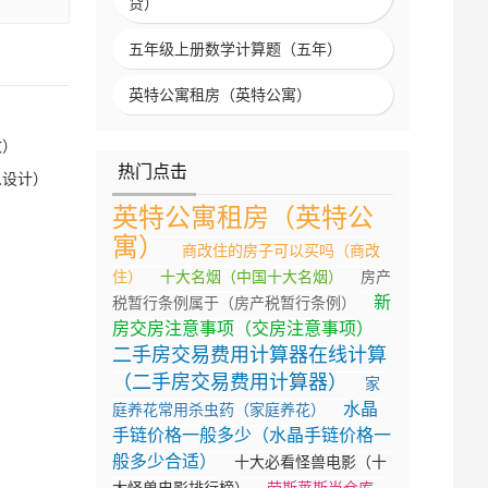
贷）
五年级上册数学计算题（五年）
英特公寓租房（英特公寓）
改）
热门点击
么设计）
英特公寓租房（英特公
寓）
商改住的房子可以买吗（商改
住）
十大名烟（中国十大名烟）
房产
新
税暂行条例属于（房产税暂行条例）
）
房交房注意事项（交房注意事项）
二手房交易费用计算器在线计算
（二手房交易费用计算器）
家
水晶
庭养花常用杀虫药（家庭养花）
手链价格一般多少（水晶手链价格一
般多少合适）
十大必看怪兽电影（十