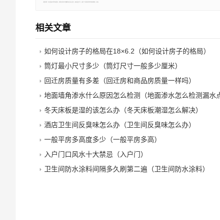
郑重声明：本文版权归原作者所有，转载文章仅为传播更多信息之目的，如有侵权行为，请第一时间联系我们修改或删除，多谢。
相关文章
如何设计房子的格局在18×6.2（如何设计房子的格局）
筒灯最小尺寸多少（筒灯尺寸一般多少厘米）
回迁房质量有多差（回迁房和商品房质量一样吗）
地面墙角渗水什么原因怎么检测（地面渗水怎么检测漏水
冬天床板是湿的该怎么办（冬天床板潮湿怎么解决）
酒店卫生间反臭味怎么办（卫生间反臭味怎么办）
一般平房多高度多少（一般平房多高）
入户门口风水十大禁忌（入户门）
卫生间防水涂料间隔多久刷第二遍（卫生间防水涂料）